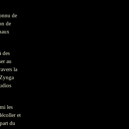
connu de
on de
inaux
à des
ser au
avers la
. Zynga
udios
mi les
écoller et
upart du