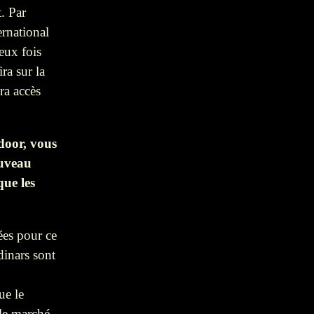
t. Par
ernational
eux fois
ra sur la
ra accès
door, vous
ouveau
ue les
ées pour ce
dinars sont
ue le
 le marché