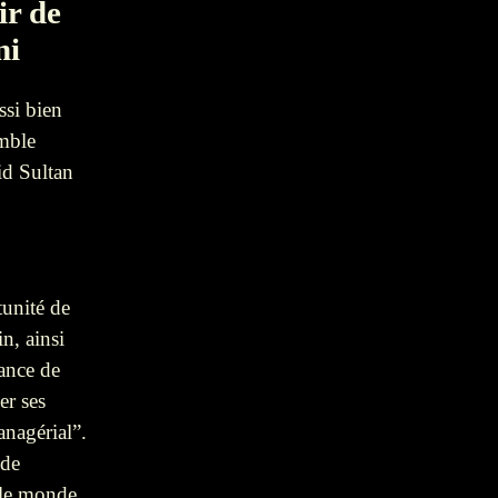
ir de
ni
ssi bien
emble
id Sultan
tunité de
n, ainsi
hance de
er ses
anagérial”.
 de
 le monde.