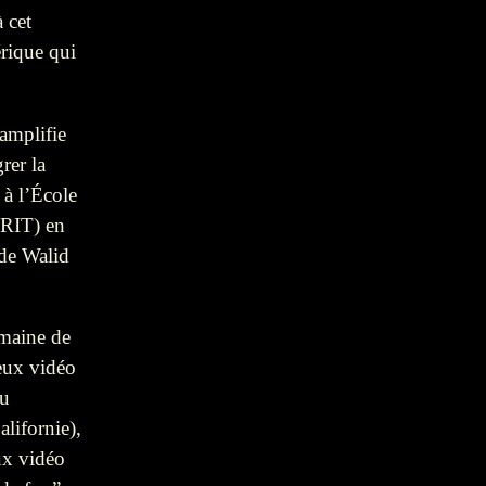
à cet
rique qui
amplifie
rer la
 à l’École
PRIT) en
 de Walid
omaine de
jeux vidéo
du
lifornie),
ux vidéo