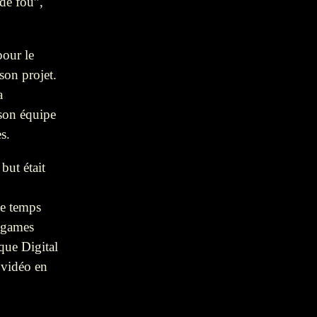
de fou”,
our le
son projet.
a
 son équipe
s.
but était
Le temps
o-games
que Digital
 vidéo en