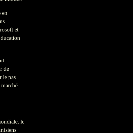
e en
ns
rosoft et
Education
nt
r de
 le pas
e marché
ondiale, le
unisiens