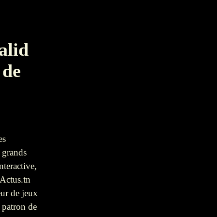
alid
 de
es
e grands
teractive,
 Actus.tn
eur de jeux
, patron de