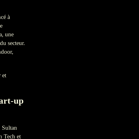
ncé à
de
a, une
 du secteur.
ndoor,
 et
tart-up
 Sultan
h Tech et